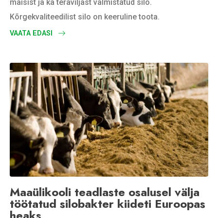
maisist ja ka teraviljast valmistatud silo.
Kõrgekvaliteedilist silo on keeruline toota.
VAATA EDASI
Maaülikooli teadlaste osalusel välja
töötatud silobakter kiideti Euroopas
heaks