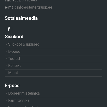
Fax: +372 7996445
e-mail:
info@startergrupp.ee
Sotsiaalmeedia
Sisukord
Silokool & uudised
E-pood
Tooted
Kontakt
Meist
E-pood
Doseerimistehnika
Farmitehnika