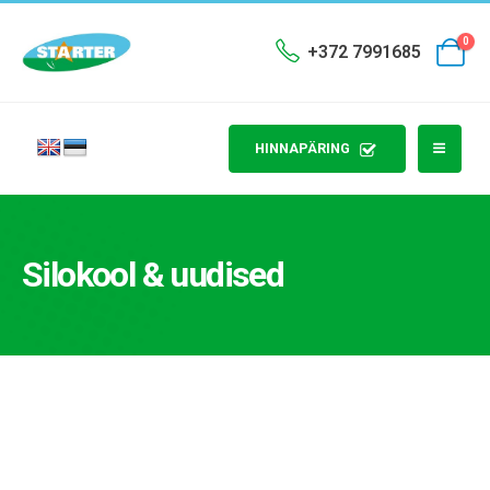
0
+372 7991685
HINNAPÄRING
Silokool & uudised