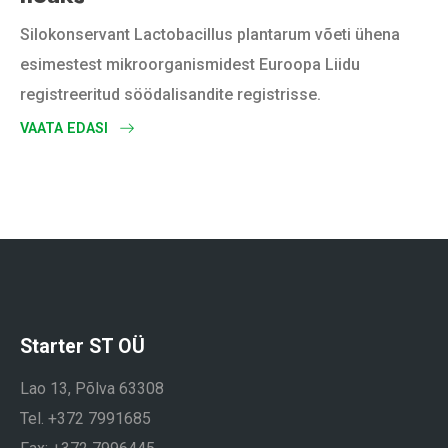
Silokonservant Lactobacillus plantarum võeti ühena
esimestest mikroorganismidest Euroopa Liidu
registreeritud söödalisandite registrisse.
VAATA EDASI
Starter ST OÜ
Lao 13, Põlva 63308
Tel. +372 7991685