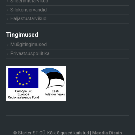
Sileerimistarvikud
Silokonservandid
Haljastustarvikud
Tingimused
Müügitingimused
Privaatsuspoliitika
© Starter ST OÜ. Kõik õigused kaitstud |
Meedia Disain